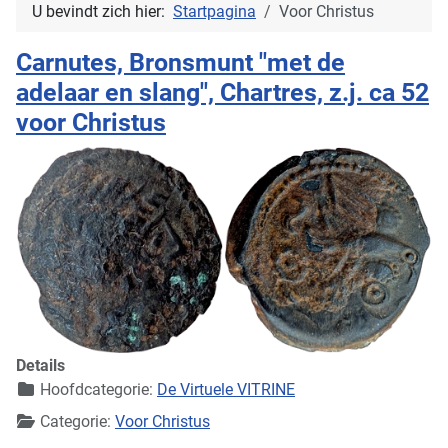
U bevindt zich hier:
Startpagina
Voor Christus
Carnutes, Bronsmunt "met de
adelaar en slang", Chartres, z.j. ca 52
voor Christus
Details
Hoofdcategorie:
De Virtuele VITRINE
Categorie:
Voor Christus