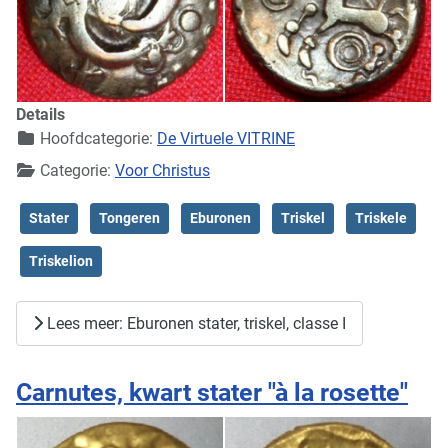
Details
Hoofdcategorie:
De Virtuele VITRINE
Categorie:
Voor Christus
Stater
Tongeren
Eburonen
Triskel
Triskele
Triskelion
Lees meer: Eburonen stater, triskel, classe I
Carnutes, kwart stater "à la rosette"