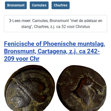
Bronsmunt
Carnutes
Chartres
Lees meer: Carnutes, Bronsmunt "met de adelaar en
slang", Chartres, z.j. ca 52 voor Christus
Fenicische of Phoenische muntslag,
Bronsmunt, Cartagena, z.j. ca 242-
209 voor Chr