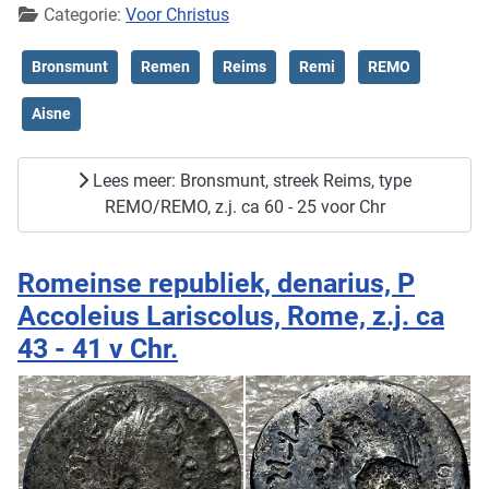
Categorie:
Voor Christus
Bronsmunt
Remen
Reims
Remi
REMO
Aisne
Lees meer: Bronsmunt, streek Reims, type
REMO/REMO, z.j. ca 60 - 25 voor Chr
Romeinse republiek, denarius, P
Accoleius Lariscolus, Rome, z.j. ca
43 - 41 v Chr.