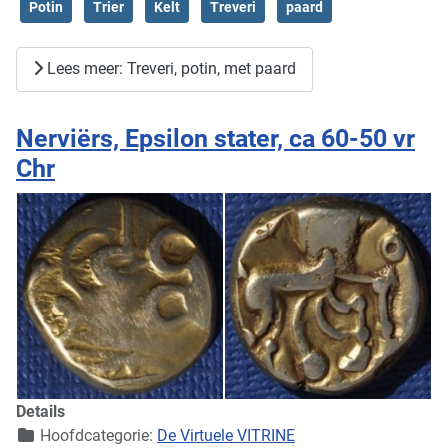
Potin
Trier
Kelt
Treveri
paard
Lees meer: Treveri, potin, met paard
Nerviërs, Epsilon stater, ca 60-50 vr
Chr
Details
Hoofdcategorie:
De Virtuele VITRINE