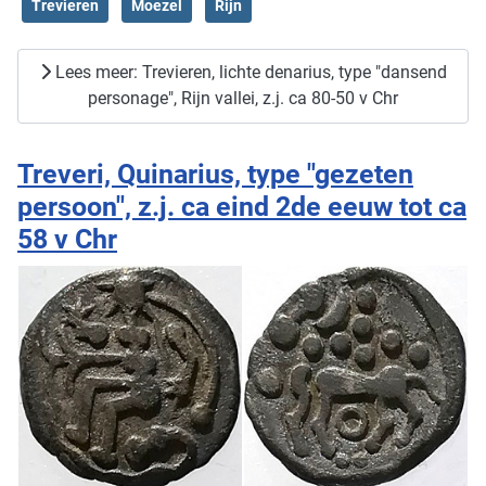
Trevieren
Moezel
Rijn
Lees meer: Trevieren, lichte denarius, type "dansend
personage", Rijn vallei, z.j. ca 80-50 v Chr
Treveri, Quinarius, type "gezeten
persoon", z.j. ca eind 2de eeuw tot ca
58 v Chr