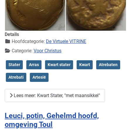
Details
Hoofdcategorie:
De Virtuele VITRINE
Categorie:
Voor Christus
Stater
Arras
Kwart stater
Kwart
Atrebaten
Atrebati
Artesië
Lees meer: Kwart Stater, "met maansikkel"
Leuci, potin, Gehelmd hoofd,
omgeving Toul