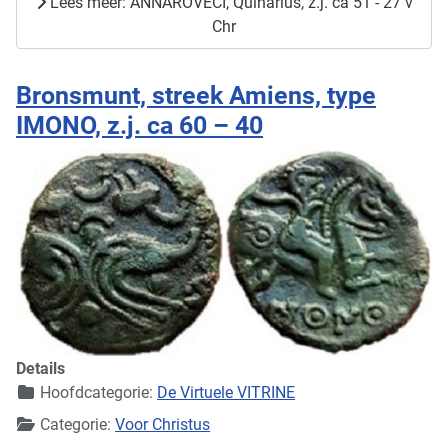
Lees meer: ANNAROVECI, Quinarius, z.j. ca 51 - 27 v
Chr
Bronsmunt, streek Amiens, type
IMONO, z.j. ca 60 – 40
Details
Hoofdcategorie:
De Virtuele VITRINE
Categorie:
Voor Christus