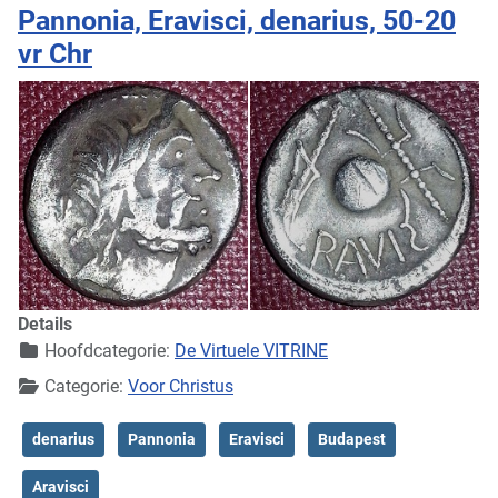
Pannonia, Eravisci, denarius, 50-20
vr Chr
Details
Hoofdcategorie:
De Virtuele VITRINE
Categorie:
Voor Christus
denarius
Pannonia
Eravisci
Budapest
Aravisci