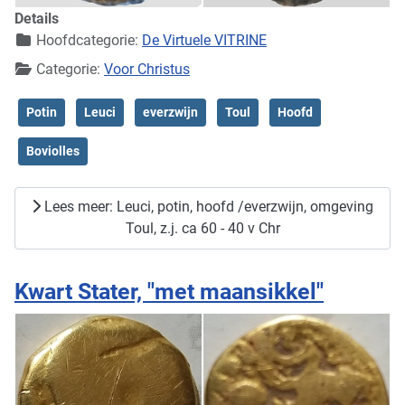
Details
Hoofdcategorie:
De Virtuele VITRINE
Categorie:
Voor Christus
Potin
Leuci
everzwijn
Toul
Hoofd
Boviolles
Lees meer: Leuci, potin, hoofd /everzwijn, omgeving
Toul, z.j. ca 60 - 40 v Chr
Kwart Stater, "met maansikkel"