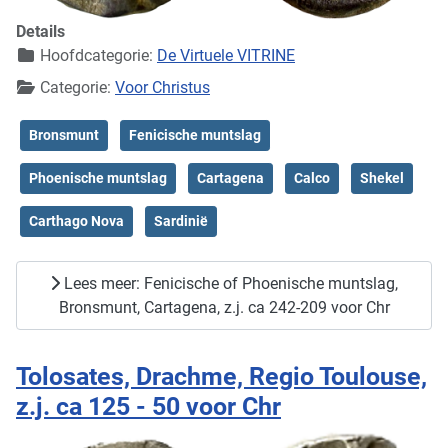
Details
Hoofdcategorie:
De Virtuele VITRINE
Categorie:
Voor Christus
Bronsmunt
Fenicische muntslag
Phoenische muntslag
Cartagena
Calco
Shekel
Carthago Nova
Sardinië
Lees meer: Fenicische of Phoenische muntslag,
Bronsmunt, Cartagena, z.j. ca 242-209 voor Chr
Tolosates, Drachme, Regio Toulouse,
z.j. ca 125 - 50 voor Chr