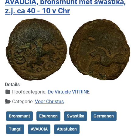
AVAUCIA, bronsmunt met swastika,
z.j. ca 40 - 10 v Chr
Details
Hoofdcategorie:
De Virtuele VITRINE
Categorie:
Voor Christus
Bronsmunt
Eburonen
Swastika
Germanen
Tungri
AVAUCIA
Atuatuken