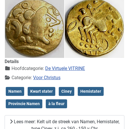
Details
Hoofdcategorie:
De Virtuele VITRINE
Categorie:
Voor Christus
Namen
Kwart stater
Ciney
Hemistater
Provincie Namen
à la fleur
Lees meer: Kelt uit de streek van Namen, Hemistater,
type Ciney, z.j. ca 260 - 150 v Chr