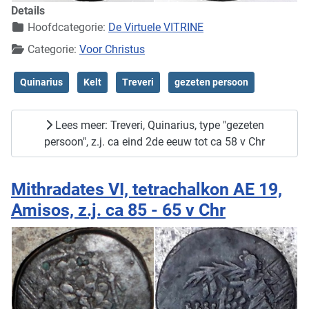
Details
Hoofdcategorie:
De Virtuele VITRINE
Categorie:
Voor Christus
Quinarius
Kelt
Treveri
gezeten persoon
Lees meer: Treveri, Quinarius, type "gezeten
persoon", z.j. ca eind 2de eeuw tot ca 58 v Chr
Mithradates VI, tetrachalkon AE 19,
Amisos, z.j. ca 85 - 65 v Chr