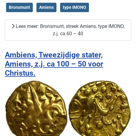
Bronsmunt
Amiens
type IMONO
Lees meer: Bronsmunt, streek Amiens, type IMONO,
z.j. ca 60 – 40
Ambiens, Tweezijdige stater,
Amiens, z.j. ca 100 – 50 voor
Christus.