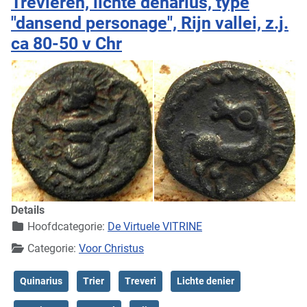
Trevieren, lichte denarius, type
"dansend personage", Rijn vallei, z.j.
ca 80-50 v Chr
Details
Hoofdcategorie:
De Virtuele VITRINE
Categorie:
Voor Christus
Quinarius
Trier
Treveri
Lichte denier