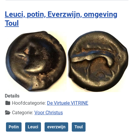
Leuci, potin, Everzwijn, omgeving
Toul
Details
Hoofdcategorie:
De Virtuele VITRINE
Categorie:
Voor Christus
Potin
Leuci
everzwijn
Toul