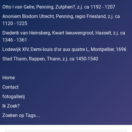
Otto I van Gelre, Penning, Zutphen?, z.j. ca 1192 - 1207
Anoniem Bisdom Utrecht, Penning, regio Friesland, z.j. ca
1120 - 1225
Diederik van Heinsberg, Kwart leeuwengroot, Hasselt, z.j. ca
1346 - 1361
Lodewijk XIV, Demi-louis d'or aux quatre L, Montpellier, 1696
Stad Thann, Rappen, Thann, z.j. ca 1450-1540
Home
Contact
fotogallerij
Ik Zoek?
Zoeken op Tags....