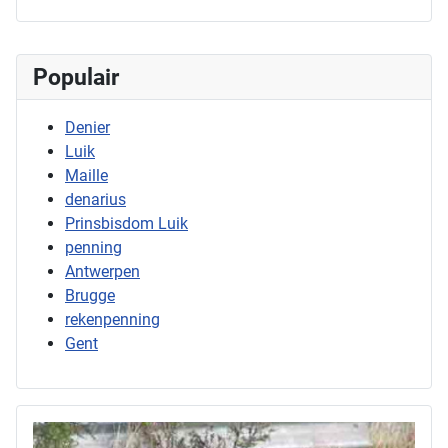
Populair
Denier
Luik
Maille
denarius
Prinsbisdom Luik
penning
Antwerpen
Brugge
rekenpenning
Gent