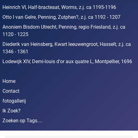
Heinrich VI, Half-bracteaat, Worms, z.j. ca 1195-1196
Otto I van Gelre, Penning, Zutphen?, z.j. ca 1192 - 1207
Anoniem Bisdom Utrecht, Penning, regio Friesland, z.j. ca
1120 - 1225
Diederik van Heinsberg, Kwart leeuwengroot, Hasselt, z.j. ca
1346 - 1361
Lodewijk XIV, Demi-louis d'or aux quatre L, Montpellier, 1696
Home
Contact
fotogallerij
Ik Zoek?
Zoeken op Tags....