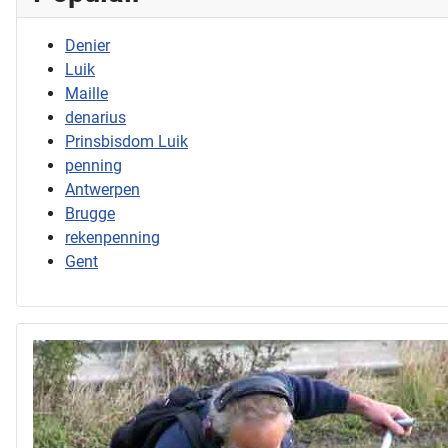
Denier
Luik
Maille
denarius
Prinsbisdom Luik
penning
Antwerpen
Brugge
rekenpenning
Gent