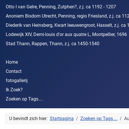
Otto I van Gelre, Penning, Zutphen?, z.j. ca 1192 - 1207
Anoniem Bisdom Utrecht, Penning, regio Friesland, z.j. ca 11
Diederik van Heinsberg, Kwart leeuwengroot, Hasselt, z.j. ca 
Lodewijk XIV, Demi-louis d'or aux quatre L, Montpellier, 1696
Stad Thann, Rappen, Thann, z.j. ca 1450-1540
Home
Contact
fotogallerij
Ik Zoek?
Zoeken op Tags....
U bevindt zich hier:
Startpagina
Zoeken op Tags....
Au