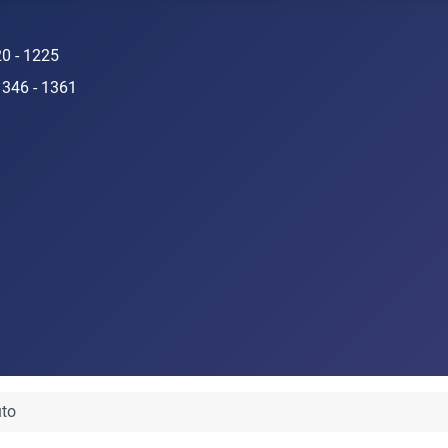
20 - 1225
1346 - 1361
to