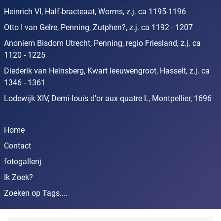
Heinrich VI, Half-bracteaat, Worms, z.j. ca 1195-1196
Otto I van Gelre, Penning, Zutphen?, z.j. ca 1192 - 1207
Anoniem Bisdom Utrecht, Penning, regio Friesland, z.j. ca
1120 - 1225
Diederik van Heinsberg, Kwart leeuwengroot, Hasselt, z.j. ca
1346 - 1361
Lodewijk XIV, Demi-louis d'or aux quatre L, Montpellier, 1696
Home
Contact
fotogallerij
Ik Zoek?
Zoeken op Tags....