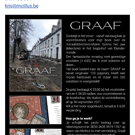
kris@mcillus.be