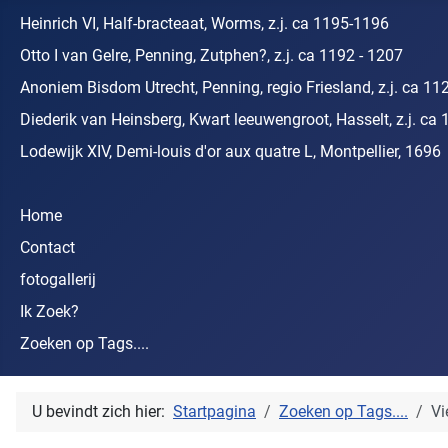
Heinrich VI, Half-bracteaat, Worms, z.j. ca 1195-1196
Otto I van Gelre, Penning, Zutphen?, z.j. ca 1192 - 1207
Anoniem Bisdom Utrecht, Penning, regio Friesland, z.j. ca 11
Diederik van Heinsberg, Kwart leeuwengroot, Hasselt, z.j. ca 
Lodewijk XIV, Demi-louis d'or aux quatre L, Montpellier, 1696
Home
Contact
fotogallerij
Ik Zoek?
Zoeken op Tags....
U bevindt zich hier:
Startpagina
Zoeken op Tags....
Vi