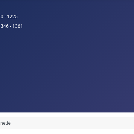
20 - 1225
1346 - 1361
netië