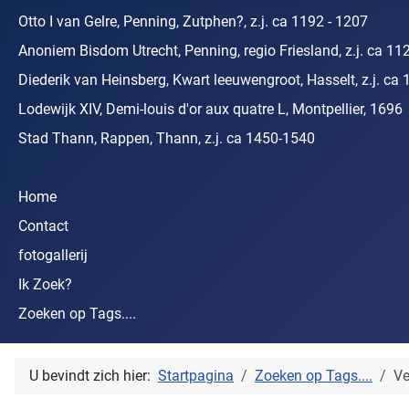
Otto I van Gelre, Penning, Zutphen?, z.j. ca 1192 - 1207
Anoniem Bisdom Utrecht, Penning, regio Friesland, z.j. ca 11
Diederik van Heinsberg, Kwart leeuwengroot, Hasselt, z.j. ca 
Lodewijk XIV, Demi-louis d'or aux quatre L, Montpellier, 1696
Stad Thann, Rappen, Thann, z.j. ca 1450-1540
Home
Contact
fotogallerij
Ik Zoek?
Zoeken op Tags....
U bevindt zich hier:
Startpagina
Zoeken op Tags....
Ve