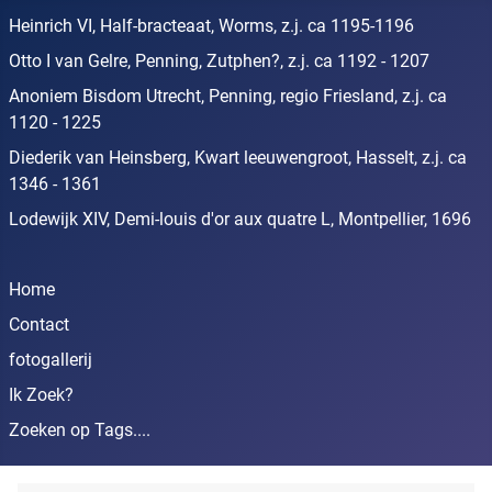
Heinrich VI, Half-bracteaat, Worms, z.j. ca 1195-1196
Otto I van Gelre, Penning, Zutphen?, z.j. ca 1192 - 1207
Anoniem Bisdom Utrecht, Penning, regio Friesland, z.j. ca
1120 - 1225
Diederik van Heinsberg, Kwart leeuwengroot, Hasselt, z.j. ca
1346 - 1361
Lodewijk XIV, Demi-louis d'or aux quatre L, Montpellier, 1696
Home
Contact
fotogallerij
Ik Zoek?
Zoeken op Tags....