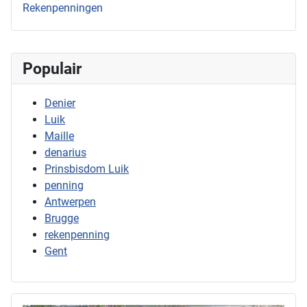
Rekenpenningen
Populair
Denier
Luik
Maille
denarius
Prinsbisdom Luik
penning
Antwerpen
Brugge
rekenpenning
Gent