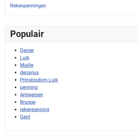
Rekenpenningen
Populair
Denier
Luik
Maille
denarius
Prinsbisdom Luik
penning
Antwerpen
Brugge
rekenpenning
Gent