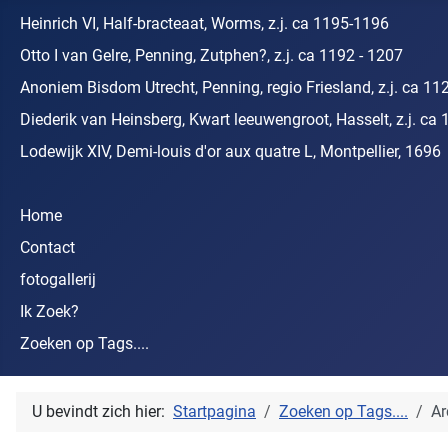
Heinrich VI, Half-bracteaat, Worms, z.j. ca 1195-1196
Otto I van Gelre, Penning, Zutphen?, z.j. ca 1192 - 1207
Anoniem Bisdom Utrecht, Penning, regio Friesland, z.j. ca 11
Diederik van Heinsberg, Kwart leeuwengroot, Hasselt, z.j. ca 
Lodewijk XIV, Demi-louis d'or aux quatre L, Montpellier, 1696
Home
Contact
fotogallerij
Ik Zoek?
Zoeken op Tags....
U bevindt zich hier:
Startpagina
Zoeken op Tags....
Ar