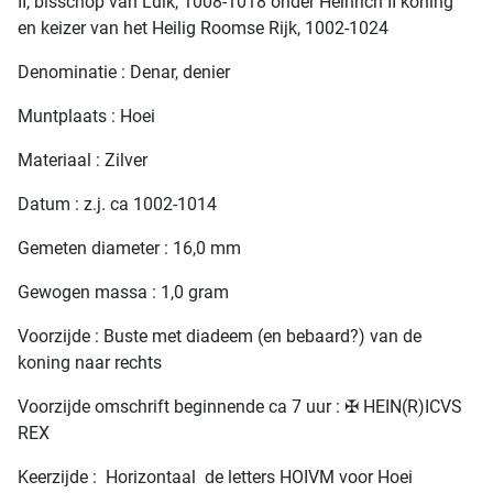
II, bisschop van Luik, 1008-1018 onder Heinrich II koning
en keizer van het Heilig Roomse Rijk, 1002-1024
Denominatie : Denar, denier
Muntplaats : Hoei
Materiaal : Zilver
Datum : z.j. ca 1002-1014
Gemeten diameter : 16,0 mm
Gewogen massa : 1,0 gram
Voorzijde : Buste met diadeem (en bebaard?) van de
koning naar rechts
Voorzijde omschrift beginnende ca 7 uur : ✠ HEIN(R)ICVS
REX
Keerzijde : Horizontaal de letters HOIVM voor Hoei