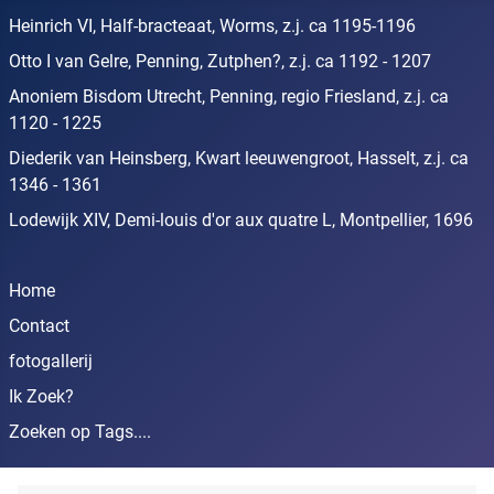
Heinrich VI, Half-bracteaat, Worms, z.j. ca 1195-1196
Otto I van Gelre, Penning, Zutphen?, z.j. ca 1192 - 1207
Anoniem Bisdom Utrecht, Penning, regio Friesland, z.j. ca
1120 - 1225
Diederik van Heinsberg, Kwart leeuwengroot, Hasselt, z.j. ca
1346 - 1361
Lodewijk XIV, Demi-louis d'or aux quatre L, Montpellier, 1696
Home
Contact
fotogallerij
Ik Zoek?
Zoeken op Tags....