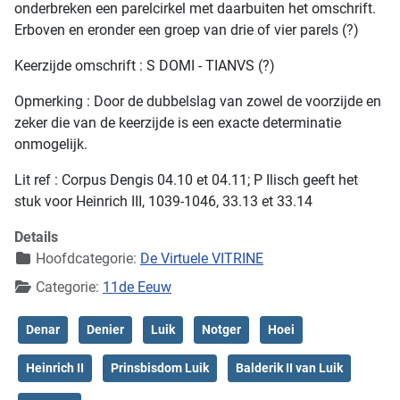
onderbreken een parelcirkel met daarbuiten het omschrift.
Erboven en eronder een groep van drie of vier parels (?)
Keerzijde omschrift : S DOMI - TIANVS (?)
Opmerking : Door de dubbelslag van zowel de voorzijde en
zeker die van de keerzijde is een exacte determinatie
onmogelijk.
Lit ref : Corpus Dengis 04.10 et 04.11; P Ilisch geeft het
stuk voor Heinrich III, 1039-1046, 33.13 et 33.14
Details
Hoofdcategorie:
De Virtuele VITRINE
Categorie:
11de Eeuw
Denar
Denier
Luik
Notger
Hoei
Heinrich II
Prinsbisdom Luik
Balderik II van Luik