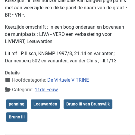
Keerzijde : In een horizontale balk van langwerpige parels
met aan weerzijde een dikke parel de naam van de graaf •
BR • VN •.
Keerzijde omschrift : In een boog onderaan en bovenaan
de muntplaats : LIVΛ - VERO een verbastering voor
LIVNVIRT, Leeuwarden
Lit ref : P Ilisch, KNGMP 1997/8, 21.14 en varianten;
Dannenberg 502 en varianten; van der Chijs , I-II.1/13
Details
Hoofdcategorie:
De Virtuele VITRINE
Categorie:
11de Eeuw
penning
Leeuwarden
Bruno III van Brunswijk
Bruno III