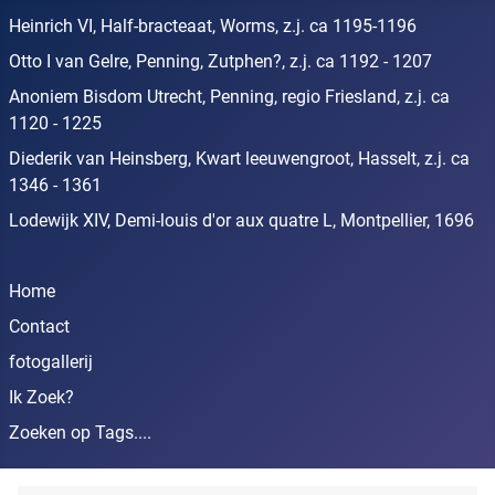
Heinrich VI, Half-bracteaat, Worms, z.j. ca 1195-1196
Otto I van Gelre, Penning, Zutphen?, z.j. ca 1192 - 1207
Anoniem Bisdom Utrecht, Penning, regio Friesland, z.j. ca
1120 - 1225
Diederik van Heinsberg, Kwart leeuwengroot, Hasselt, z.j. ca
1346 - 1361
Lodewijk XIV, Demi-louis d'or aux quatre L, Montpellier, 1696
Home
Contact
fotogallerij
Ik Zoek?
Zoeken op Tags....